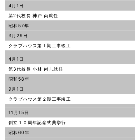
4月1日
第2代校長 神戸 尚就任
昭和57年
3月29日
クラブハウス第１期工事竣工
4月1日
第3代校長 小林 尚志就任
昭和58年
9月1日
クラブハウス第２期工事竣工
11月15日
創立１０周年記念式典挙行
昭和60年