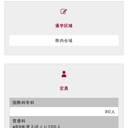
通学区域
県内全域
定員
国際科学科
80人
普通科
※R9年度入試より200人