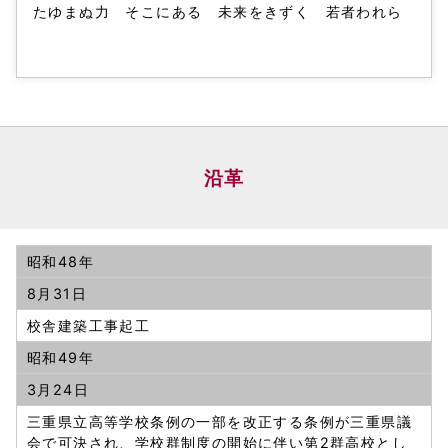
たゆまぬ力 そこにある 未来をきずく 若者われら
沿革
昭和48年
8月31日
校舎建築工事起工
昭和49年
3月24日
三重県立高等学校条例の一部を改正する条例が三重県議
会で可決され、学校群制度の開始に伴い第2群高校とし