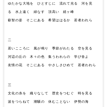
ゆたかな大地を ひとすじに 流れて光る 河を見
る 水上遠く 緑なす 頂高い 経ヶ峰
叡智の姿 そこにある 希望ははるか 若者われら
二
若いこころに 風が鳴り 季節がわたる 空を見る
河辺の丘の 木々の色 集うわれらの 学び舎よ
友情の花 そこにある やさしさひめて 若者われら
三
文化の糸を 織りなして 歴史をつむぐ 時を見る
波をつらねて 潮騒の 休むことない 伊勢の海