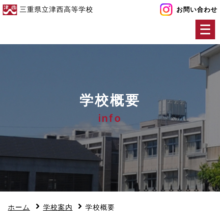
三重県立津西高等学校
お問い合わせ
メ
ニ
ュ
ー
を
開
学校概要
く
info
ホーム
学校案内
学校概要