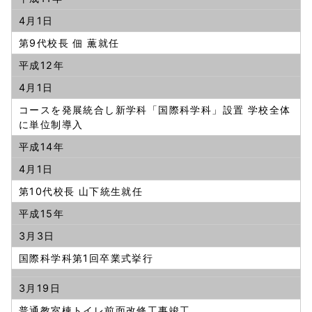
4月1日
第9代校長 佃 薫就任
平成12年
4月1日
コースを発展統合し新学科「国際科学科」設置 学校全体
に単位制導入
平成14年
4月1日
第10代校長 山下統生就任
平成15年
3月3日
国際科学科第1回卒業式挙行
3月19日
普通教室棟トイレ前面改修工事竣工