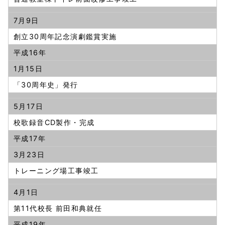
7月9日
創立30周年記念演劇鑑賞実施
平成16年
1月15日
「30周年史」発行
5月17日
校歌録音CD製作・完成
平成17年
3月23日
トレーニング場工事竣工
4月1日
第11代校長 前田和典就任
平成19年