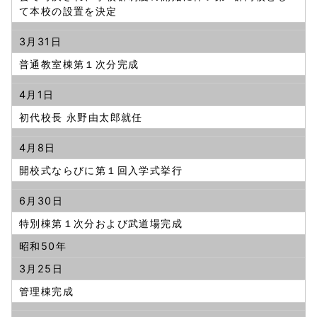
て本校の設置を決定
3月31日
普通教室棟第１次分完成
4月1日
初代校長 永野由太郎就任
4月8日
開校式ならびに第１回入学式挙行
6月30日
特別棟第１次分および武道場完成
昭和50年
3月25日
管理棟完成