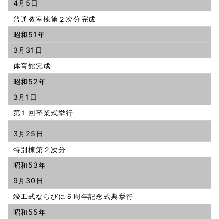
4月5日
普通教室棟第２次分完成
昭和51年
3月31日
体育館完成
昭和52年
3月1日
第１回卒業式挙行
3月25日
特別棟第２次分
昭和53年
9月30日
竣工式ならびに５周年記念式典挙行
昭和55年