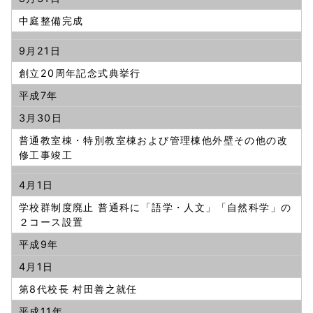
中庭整備完成
9月21日
創立20周年記念式典挙行
平成7年
3月30日
普通教室棟・特別教室棟および管理棟他外壁その他の改
修工事竣工
4月1日
学校群制度廃止 普通科に「語学・人文」「自然科学」の
２コース設置
平成9年
4月1日
第8代校長 村田善之就任
平成11年