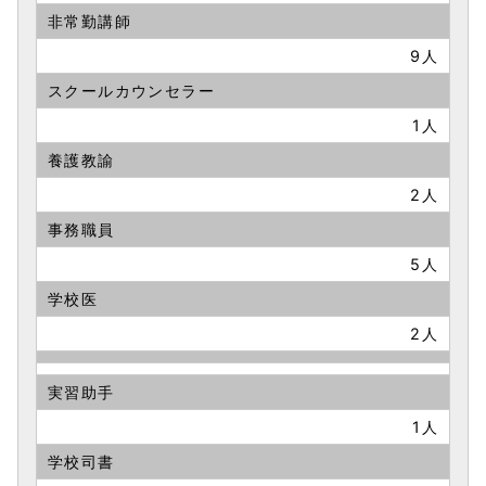
非常勤講師
9人
スクールカウンセラー
1人
養護教諭
2人
事務職員
5人
学校医
2人
実習助手
1人
学校司書