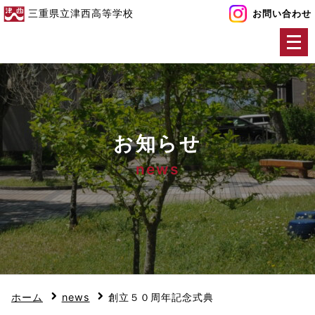
三重県立津西高等学校
お問い合わせ
メ
ニ
ュ
ー
を
開
お知らせ
く
news
ホーム
news
創立５０周年記念式典