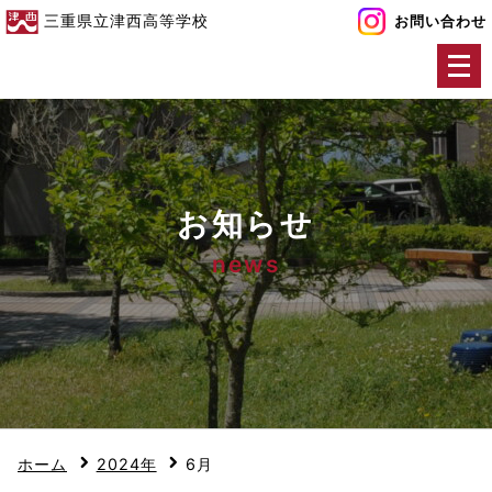
三重県立津西高等学校
お問い合わせ
メ
ニ
ュ
ー
を
開
お知らせ
く
news
ホーム
2024年
6月