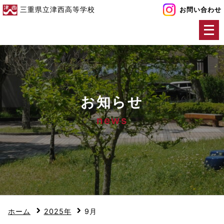
三重県立津西高等学校
お問い合わせ
メ
ニ
ュ
ー
を
開
お知らせ
く
news
ホーム
2025年
9月