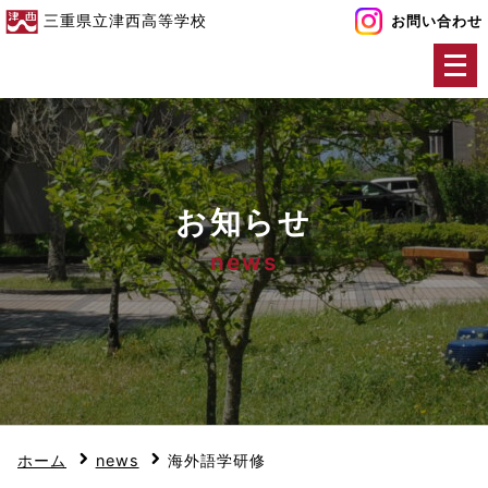
三重県立津西高等学校
お問い合わせ
メ
ニ
ュ
ー
を
開
お知らせ
く
news
ホーム
news
海外語学研修